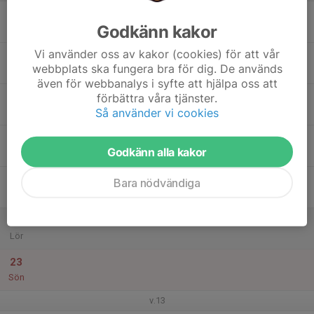
17
Godkänn kakor
Mån
Vi använder oss av kakor (cookies) för att vår
18
webbplats ska fungera bra för dig. De används
Tis
även för webbanalys i syfte att hjälpa oss att
19
förbättra våra tjänster.
Så använder vi cookies
Ons
20
18:00
Torsdag 18:00
Godkänn alla kakor
19:00
Tor
MRK
21
Bara nödvändiga
Fre
22
Lör
23
Sön
v.13