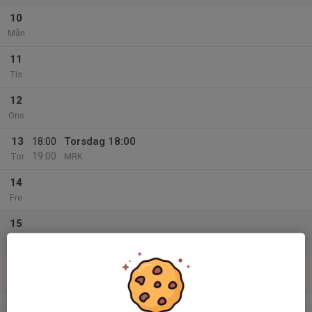
10
Mån
11
Tis
12
Ons
13
18:00
Torsdag 18:00
19:00
Tor
MRK
14
Fre
15
Lör
16
Sön
v.12