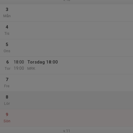
3
Mån
4
Tis
5
Ons
6
18:00
Torsdag 18:00
19:00
Tor
MRK
7
Fre
8
Lör
9
Sön
v.11