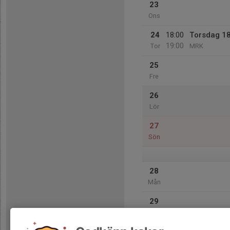
23
Ons
24
18:00
Torsdag 1
19:00
Tor
MRK
25
Fre
26
Lör
27
Sön
28
Mån
29
Tis