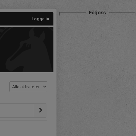
Följ oss
Logga in