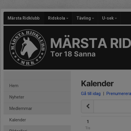
Märsta Ridklubb
Ridskola
Tävling
U-sek
MÄRSTA RI
Tor 18 Sanna
Kalender
Hem
Gå till idag
|
Prenumerer
Nyheter
Medlemmar
Kalender
1
Tis