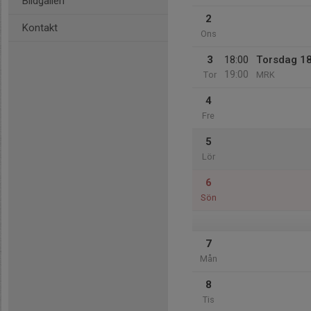
Bildgalleri
2
Kontakt
Ons
3
18:00
Torsdag 1
19:00
Tor
MRK
4
Fre
5
Lör
6
Sön
7
Mån
8
Tis