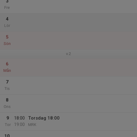
3
Fre
4
Lör
5
Sön
v.2
6
Mån
7
Tis
8
Ons
9
18:00
Torsdag 18:00
19:00
Tor
MRK
10