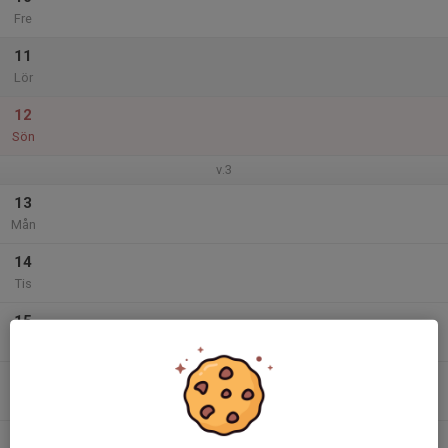
Fre
11
Lör
12
Sön
v.3
13
Mån
14
Tis
15
Ons
16
18:00
Torsdag 18:00
19:00
Tor
MRK
17