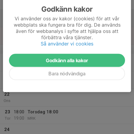
Fre
Godkänn kakor
18
Vi använder oss av kakor (cookies) för att vår
Lör
webbplats ska fungera bra för dig. De används
även för webbanalys i syfte att hjälpa oss att
19
förbättra våra tjänster.
Sön
Så använder vi cookies
v.4
20
Godkänn alla kakor
Mån
Bara nödvändiga
21
Tis
22
Ons
23
18:00
Torsdag 18:00
19:00
Tor
MRK
24