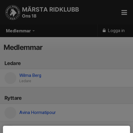
MÄRSTA RIDKLUBB
Ons 18
Logga in
Medlemmar
Medlemmar
Ledare
Wilma Berg
Ledare
Ryttare
Avina Hormatipour
Emina Curovac