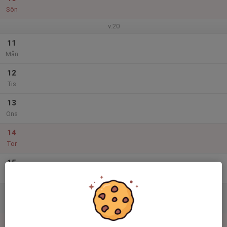
Sön
v.20
11
Mån
12
Tis
13
Ons
14
Tor
15
Fre
16
Lör
17