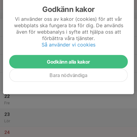
Sön
Godkänn kakor
v.21
Vi använder oss av kakor (cookies) för att vår
18
webbplats ska fungera bra för dig. De används
Mån
även för webbanalys i syfte att hjälpa oss att
förbättra våra tjänster.
19
Så använder vi cookies
Tis
20
Godkänn alla kakor
Ons
Bara nödvändiga
21
Tor
22
Fre
23
Lör
24