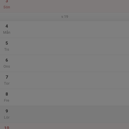
3
Sön
v.19
4
Mån
5
Tis
6
Ons
7
Tor
8
Fre
9
Lör
10