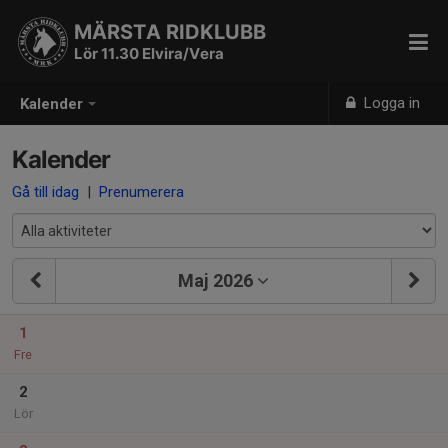
MÄRSTA RIDKLUBB
Lör 11.30 Elvira/Vera
Logga in
Kalender
Kalender
Gå till idag
|
Prenumerera
Maj 2026
1
Fre
2
Lör