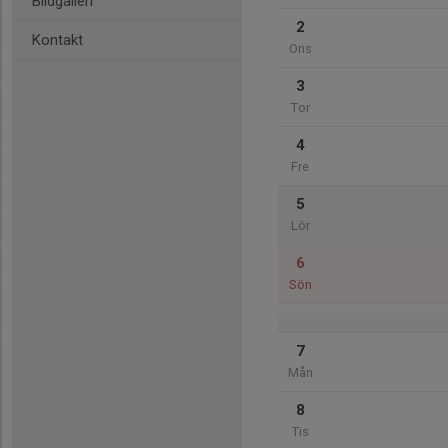
Bildgalleri
2
Kontakt
Ons
3
Tor
4
Fre
5
Lör
6
Sön
7
Mån
8
Tis