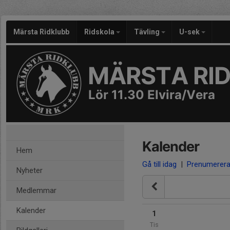
Märsta Ridklubb
Ridskola
Tävling
U-sek
MÄRSTA RI
Lör 11.30 Elvira/Vera
Kalender
Hem
Gå till idag
|
Prenumerer
Nyheter
Medlemmar
Kalender
1
Tis