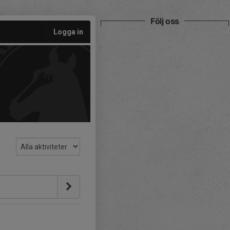
Följ oss
Logga in