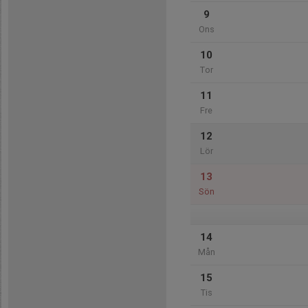
9
Ons
10
Tor
11
Fre
12
Lör
13
Sön
14
Mån
15
Tis