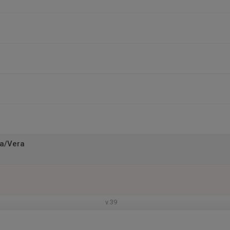
ra/Vera
v.39