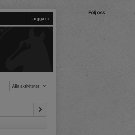
Följ oss
Logga in