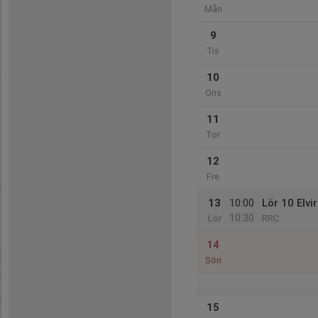
Mån
9
Tis
10
Ons
11
Tor
12
Fre
13
10:00
Lör 10 Elvi
10:30
Lör
RRC
14
Sön
15