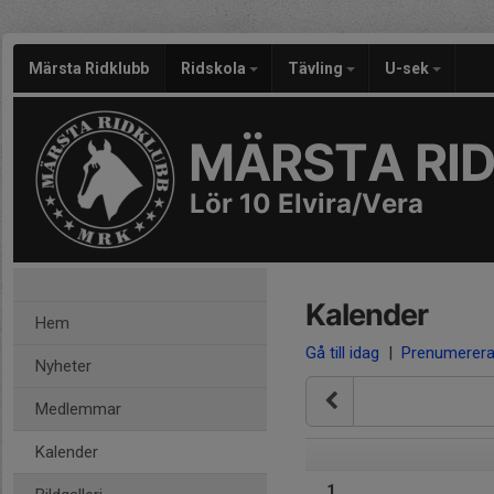
Märsta Ridklubb
Ridskola
Tävling
U-sek
MÄRSTA RI
Lör 10 Elvira/Vera
Kalender
Hem
Gå till idag
|
Prenumerer
Nyheter
Medlemmar
Kalender
1