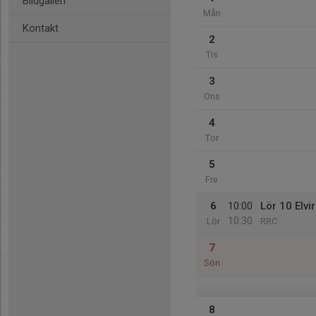
Bildgalleri
Mån
Kontakt
2
Tis
3
Ons
4
Tor
5
Fre
6
10:00
Lör 10 Elvi
10:30
Lör
RRC
7
Sön
8