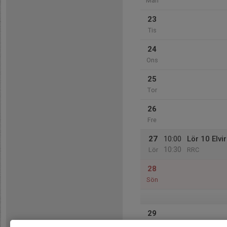
Mån
23
Tis
24
Ons
25
Tor
26
Fre
27
10:00
Lör 10 Elvi
10:30
Lör
RRC
28
Sön
29
Mån