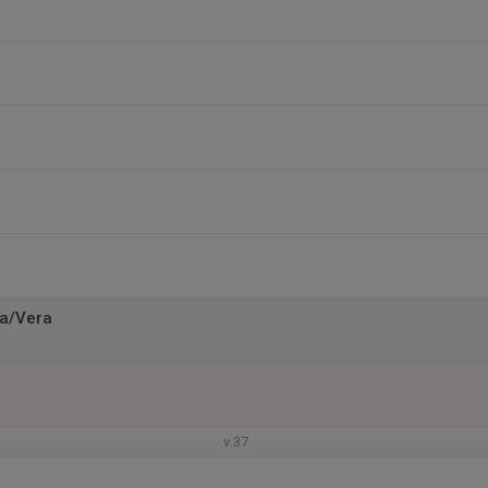
ra/Vera
v.37