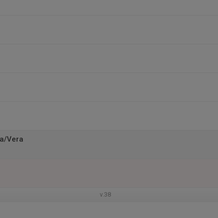
ra/Vera
v.38