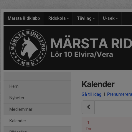
Märsta Ridklubb
Ridskola
Tävling
U-sek
MÄRSTA RI
Lör 10 Elvira/Vera
Kalender
Hem
Gå till idag
|
Prenumerer
Nyheter
Medlemmar
Kalender
1
Tor