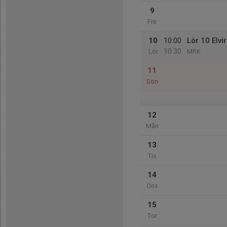
9
Fre
10
10:00
Lör 10 Elvi
10:30
Lör
MRK
11
Sön
12
Mån
13
Tis
14
Ons
15
Tor