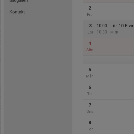
Bildgalleri
2
Kontakt
Fre
3
10:00
Lör 10 Elvi
10:30
Lör
MRK
4
Sön
5
Mån
6
Tis
7
Ons
8
Tor