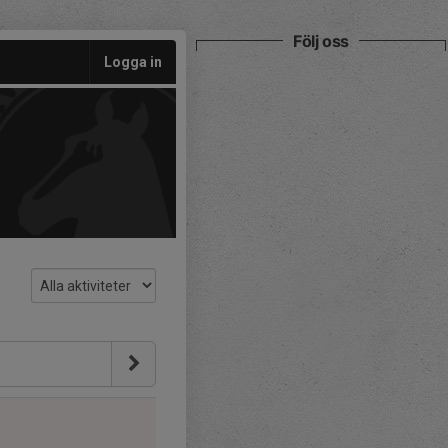
Följ oss
Logga in