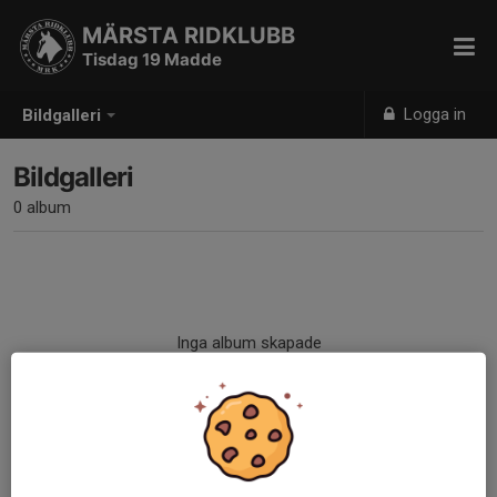
MÄRSTA RIDKLUBB
Tisdag 19 Madde
Logga in
Bildgalleri
Bildgalleri
0 album
Inga album skapade