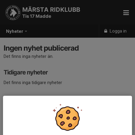
MÄRSTA RIDKLUBB
Tis 17 Madde
Logga in
Nyheter
Ingen nyhet publicerad
Det finns inga nyheter än.
Tidigare nyheter
Det finns inga tidigare nyheter