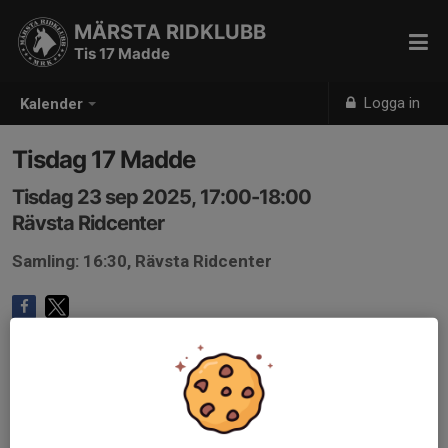
MÄRSTA RIDKLUBB
Tis 17 Madde
Logga in
Kalender
Tisdag 17 Madde
Tisdag 23 sep 2025, 17:00-18:00
Rävsta Ridcenter
Samling: 16:30, Rävsta Ridcenter