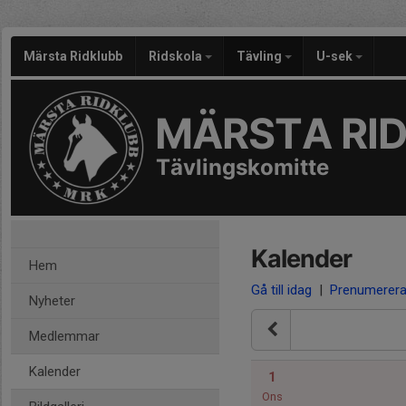
Märsta Ridklubb
Ridskola
Tävling
U-sek
MÄRSTA RI
Tävlingskomitte
Kalender
Hem
Gå till idag
|
Prenumerer
Nyheter
Medlemmar
Kalender
1
Ons