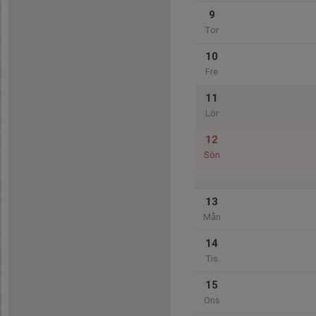
9
Tor
10
Fre
11
Lör
12
Sön
13
Mån
14
Tis
15
Ons