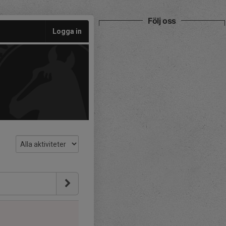
Följ oss
Logga in