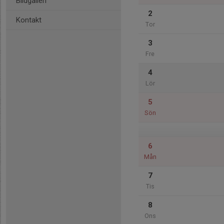
Bildgalleri
2
Kontakt
Tor
3
Fre
4
Lör
5
Sön
6
Mån
7
Tis
8
Ons