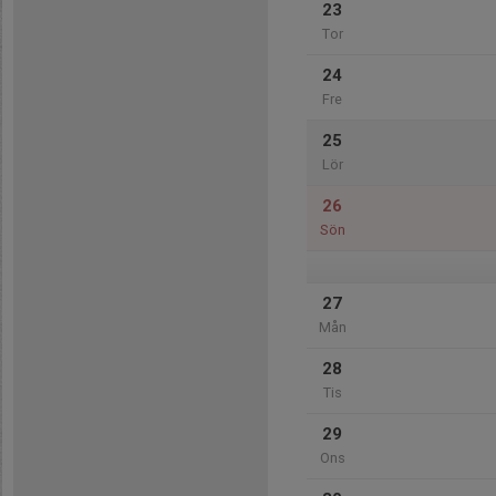
23
Tor
24
Fre
25
Lör
26
Sön
27
Mån
28
Tis
29
Ons