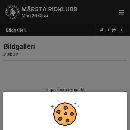
MÄRSTA RIDKLUBB
Mån 20 Cissi
Logga in
Bildgalleri
Bildgalleri
0 album
Inga album skapade