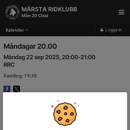
MÄRSTA RIDKLUBB
Mån 20 Cissi
Logga in
Kalender
Måndagar 20.00
Måndag 22 sep 2025, 20:00-21:00
RRC
Samling: 19:30