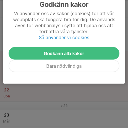
Godkänn kakor
17
Tis
Vi använder oss av kakor (cookies) för att vår
webbplats ska fungera bra för dig. De används
18
även för webbanalys i syfte att hjälpa oss att
Ons
förbättra våra tjänster.
Så använder vi cookies
19
Tor
Godkänn alla kakor
20
Fre
Bara nödvändiga
21
Lör
22
Sön
v.26
23
Mån