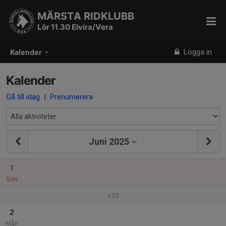
MÄRSTA RIDKLUBB
Lör 11.30 Elvira/Vera
Logga in
Kalender
Kalender
Gå till idag
|
Prenumerera
Juni 2025
1
Sön
v.23
2
Mån