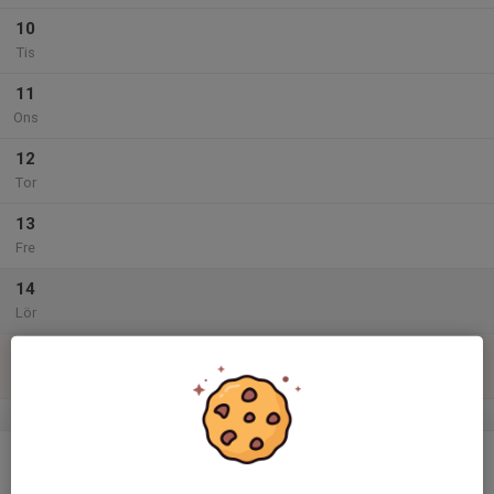
10
Tis
11
Ons
12
Tor
13
Fre
14
Lör
15
Sön
v.25
16
Mån