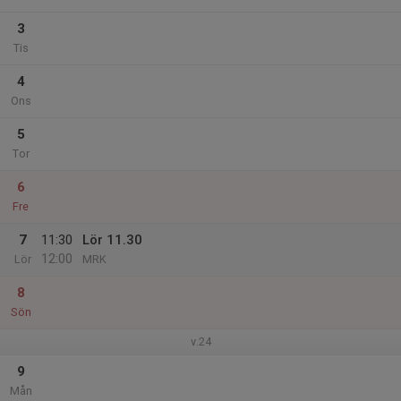
3
Tis
4
Ons
5
Tor
6
Fre
7
11:30
Lör 11.30
12:00
Lör
MRK
8
Sön
v.24
9
Mån