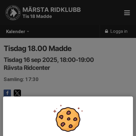
MÄRSTA RIDKLUBB
Tis 18 Madde
Logga in
Kalender
Tisdag 18.00 Madde
Tisdag 16 sep 2025, 18:00-19:00
Rävsta Ridcenter
Samling: 17:30