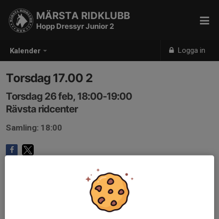
MÄRSTA RIDKLUBB
Hopp Dressyr Junior 2
Logga in
Kalender
Torsdag 17.00 2
Torsdag 26 feb, 18:00-19:00
Rävsta ridcenter
Samling: 18:00