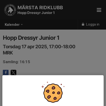
MÄRSTA RIDKLUBB
Hopp Dressyr Junior 1
Logga in
Kalender
Hopp Dressyr Junior 1
Torsdag 17 apr 2025, 17:00-18:00
MRK
Samling: 16:15