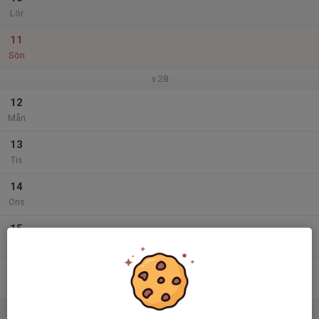
Lör
11
Sön
v.28
12
Mån
13
Tis
14
Ons
15
Tor
16
Fre
17