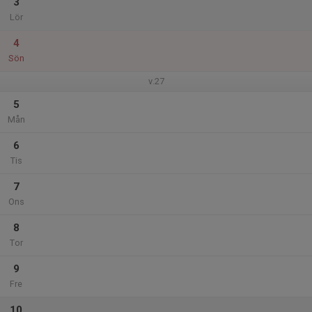
3
Lör
4
Sön
v.27
5
Mån
6
Tis
7
Ons
8
Tor
9
Fre
10