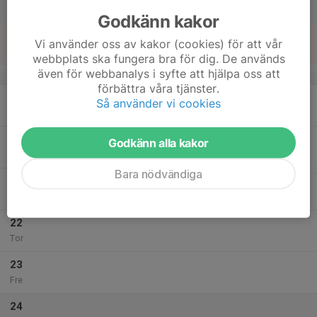
Lör
Godkänn kakor
18
Vi använder oss av kakor (cookies) för att vår
Sön
webbplats ska fungera bra för dig. De används
även för webbanalys i syfte att hjälpa oss att
v.29
förbättra våra tjänster.
19
Så använder vi cookies
Mån
20
Godkänn alla kakor
Tis
Bara nödvändiga
21
Ons
22
Tor
23
Fre
24