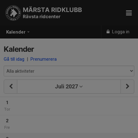
MÄRSTA RIDKLUBB
Rävsta ridcenter
Logga in
Kalender
Kalender
Gå till idag
|
Prenumerera
Juli 2027
1
Tor
2
Fre