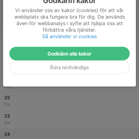
Godkänn kakor
Lör
Vi använder oss av kakor (cookies) för att vår
18
webbplats ska fungera bra för dig. De används
Sön
även för webbanalys i syfte att hjälpa oss att
förbättra våra tjänster.
v.16
Så använder vi cookies
19
Mån
Godkänn alla kakor
20
Bara nödvändiga
Tis
21
Ons
22
Tor
23
Fre
24