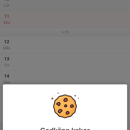
Lör
11
Sön
v.15
12
Mån
13
Tis
14
Ons
15
Tor
16
Fre
17