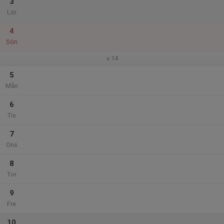
3
Lör
4
Sön
v.14
5
Mån
6
Tis
7
Ons
8
Tor
9
Fre
10