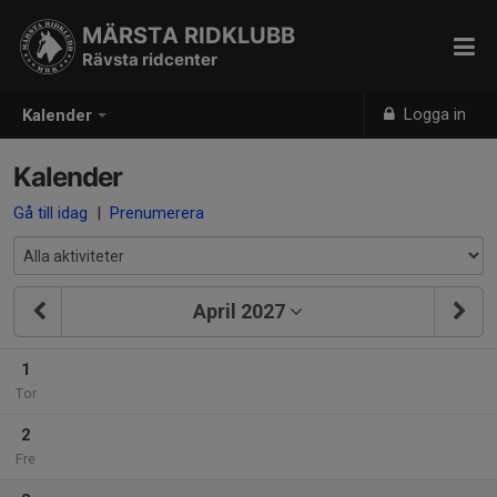
MÄRSTA RIDKLUBB
Rävsta ridcenter
Logga in
Kalender
Kalender
Gå till idag
|
Prenumerera
April 2027
1
Tor
2
Fre